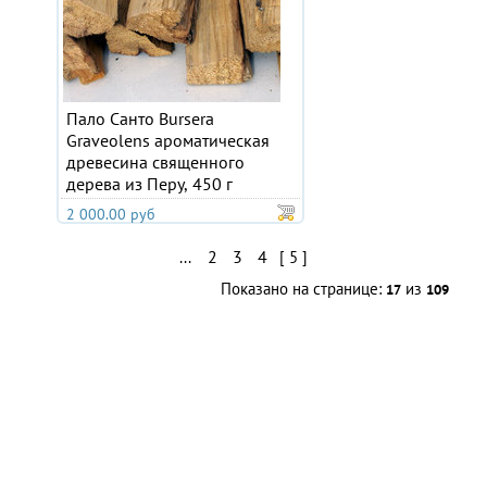
Пало Санто Bursera
Graveolens ароматическая
древесина священного
дерева из Перу, 450 г
2 000.00 руб
2
3
4
...
[ 5 ]
Показано на странице:
из
17
109