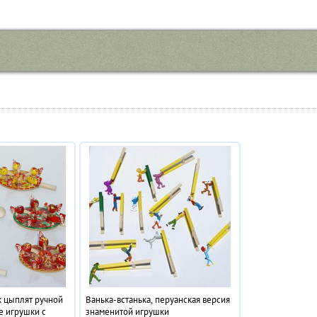
к цыплят ручной
Ванька-встанька, перуанская версия
е игрушки с
знаменитой игрушки